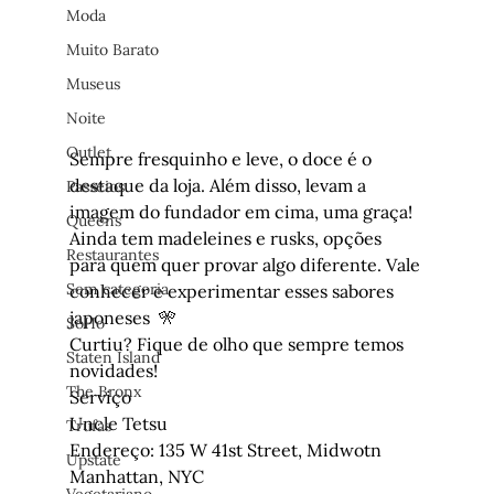
Moda
Muito Barato
Museus
Noite
Outlet
Sempre fresquinho e leve, o doce é o 
destaque da loja. Além disso, levam a 
Passeios
imagem do fundador em cima, uma graça! 
Queens
Ainda tem madeleines e rusks, opções 
Restaurantes
para quem quer provar algo diferente. Vale 
Sem categoria
conhecer e experimentar esses sabores 
japoneses  🎌 
SoHo
Curtiu? Fique de olho que sempre temos 
Staten Island
novidades!
The Bronx
Serviço
Uncle Tetsu 

Trufas
Endereço: 135 W 41st Street, Midwotn 
Upstate
Manhattan, NYC