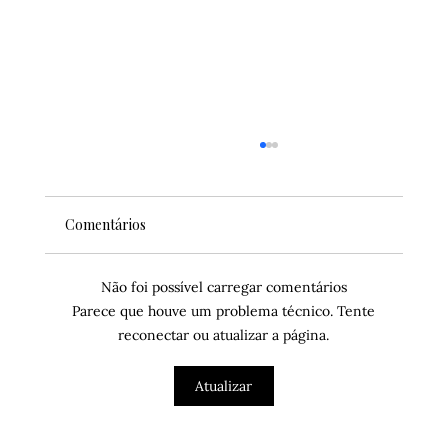
Comentários
Não foi possível carregar comentários
Parece que houve um problema técnico. Tente
reconectar ou atualizar a página.
Os 12 melhores lugares para comer
Atualizar
Ramen em NYC