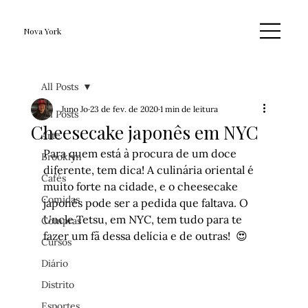
Nova York
All Posts
Juno Jo
23 de fev. de 2020
1 min de leitura
All Posts
Cheesecake japonês em NYC
Arte
Para quem está à procura de um doce 
Brooklyn
diferente, tem dica! A culinária oriental é 
Cafés
muito forte na cidade, e o cheesecake 
Comidas
japonês pode ser a pedida que faltava. O 
Uncle Tetsu, em NYC, tem tudo para te 
Compras
fazer um fã dessa delícia e de outras!  😍 
Cursos
Diário
Distrito
Esportes