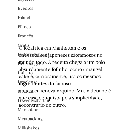
Eventos
Falafel
Filmes
Francês
Grátis
O local fica em Manhattan e os 
História Natural
cheesecakes japoneses sãofamosos no 
mundo todo. A receita chega a um bolo 
Hospedagem
absurdamente fofinho, como umangel 
Indiano
cake e, curiosamente, usa os mesmos 
Israelense
ingredientes do famoso 
cheesecakenovaiorquino. Mas o detalhe é 
Japonês
que esse conquista pela simplicidade, 
Lower Mahattan
aocontrário do outro.
Manhattan
Meatpacking
Milkshakes