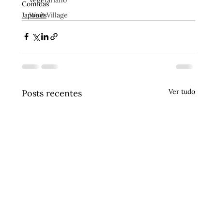
Vegetariano
Comidas
Japonês
West Village
Ver tudo
Posts recentes