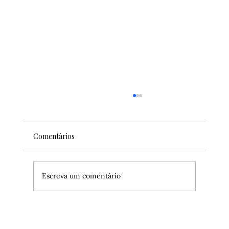
Comentários
Escreva um comentário
4 dicas do que fazer no Central Park na
Primavera