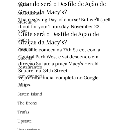
Quando será o Desfile de Ação de 
Moda
Graças da Macy’s?
Muito Barato
Thanksgiving Day, of course! But we’ll spell 
Museus
it out for you: Thursday, November 22.
Noite
Onde será o Desfile de Ação de 
Outlet
Graças da Macy’s?
Passeios
O desfile começa na 77th Street com a 
Central Park West e vai descendo em 
Queens
direção Sul até a praça Macy’s Herald 
Restaurantes
Square  na  34th Street.
Sem categoria
Veja a rota oficial completa no Google 
Maps
.
SoHo
Staten Island
The Bronx
Trufas
Upstate