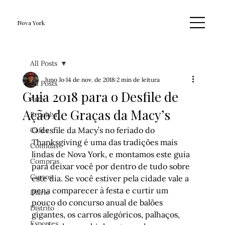
Nova York
All Posts
Juno Jo
14 de nov. de 2018
2 min de leitura
All Posts
Guia 2018 para o Desfile de
Arte
Ação de Graças da Macy’s
Brooklyn
O desfile da Macy’s no feriado do 
Cafés
Thanksgiving é uma das tradições mais 
Comidas
lindas de Nova York, e montamos este guia 
Compras
para deixar você por dentro de tudo sobre 
Cursos
este dia. Se você estiver pela cidade vale a 
pena comparecer à festa e curtir um 
Diário
pouco do concurso anual de balões 
Distrito
gigantes, os carros alegóricos, palhaços, 
Esportes