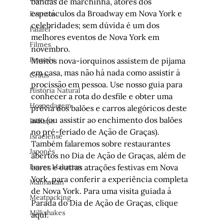
bandas de marchinha, atores dos 
espetáculos da Broadway em Nova York
 e 
Eventos
celebridades; sem dúvida é um dos 
Falafel
melhores 
eventos de Nova York em 
Filmes
novembro
. 
Francês
Muitos nova-iorquinos assistem de pijama 
em casa, mas não há nada como assistir à 
Grátis
procissão em pessoa. Use nosso guia para 
História Natural
conhecer a rota do desfile e obter uma 
Hospedagem
prévia dos balões e carros alegóricos deste 
ano (ou assistir ao enchimento dos balões 
Indiano
no pré-feriado de Ação de Graças). 
Israelense
Também falaremos sobre 
restaurantes  
Japonês
abertos no Dia de Ação de Graças
, além de 
Lower Mahattan
bares e outras 
atrações festivas em Nova 
York
, para conferir a experiência completa 
Manhattan
de Nova York. Para uma visita guiada à 
Meatpacking
Parada do Dia de Ação de Graças, 
clique 
Milkshakes
aqui
.