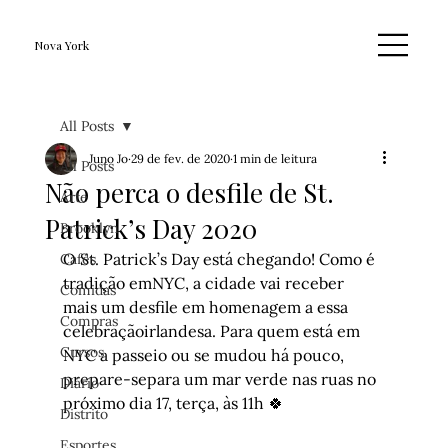
Nova York
All Posts
Juno Jo
29 de fev. de 2020
1 min de leitura
All Posts
Não perca o desfile de St.
Arte
Patrick’s Day 2020
Brooklyn
O St. Patrick’s Day está chegando! Como é 
Cafés
tradição emNYC, a cidade vai receber 
Comidas
mais um desfile em homenagem a essa 
Compras
celebraçãoirlandesa. Para quem está em 
Cursos
NYC a passeio ou se mudou há pouco, 
prepare-separa um mar verde nas ruas no 
Diário
próximo dia 17, terça, às 11h 🍀
Distrito
Esportes