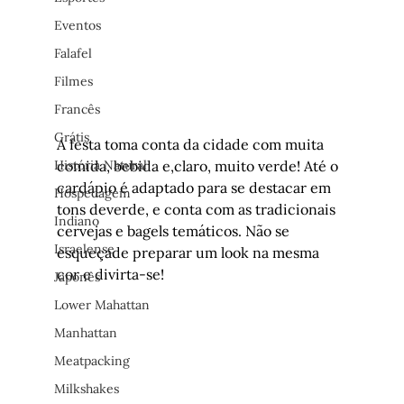
Eventos
Falafel
Filmes
Francês
Grátis
A festa toma conta da cidade com muita 
História Natural
comida, bebida e,claro, muito verde! Até o 
cardápio é adaptado para se destacar em 
Hospedagem
tons deverde, e conta com as tradicionais 
Indiano
cervejas e bagels temáticos. Não se 
Israelense
esqueçade preparar um look na mesma 
cor e divirta-se!
Japonês
Lower Mahattan
Manhattan
Meatpacking
Milkshakes