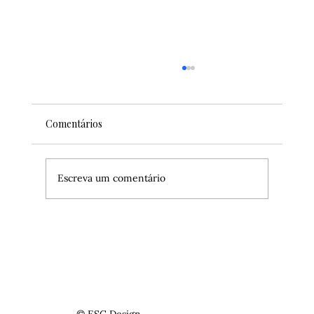
Comentários
Escreva um comentário
Como assistir aos jogos do New York
Knicks nas semifinais do Playoffs da NBA?
©
ESC Design