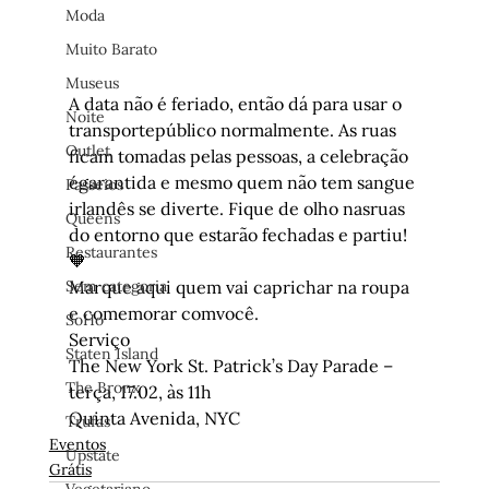
Moda
Muito Barato
Museus
A data não é feriado, então dá para usar o 
Noite
transportepúblico normalmente. As ruas 
Outlet
ficam tomadas pelas pessoas, a celebração 
égarantida e mesmo quem não tem sangue 
Passeios
irlandês se diverte. Fique de olho nasruas 
Queens
do entorno que estarão fechadas e partiu! 
Restaurantes
🧡
Sem categoria
Marque aqui quem vai caprichar na roupa 
e comemorar comvocê.
SoHo
Serviço
Staten Island
The New York St. Patrick’s Day Parade – 
The Bronx
terça, 17.02, às 11h

Quinta Avenida, NYC
Trufas
Eventos
Upstate
Grátis