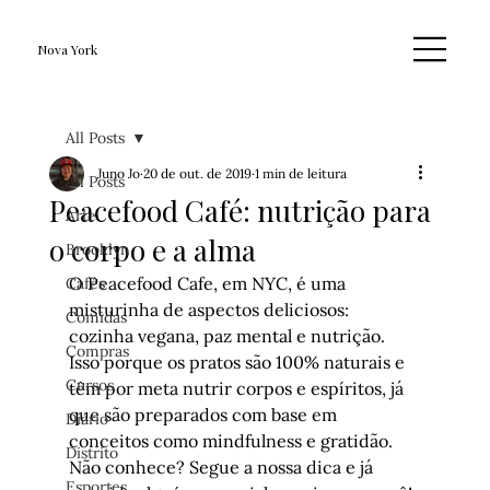
Nova York
All Posts
Juno Jo
20 de out. de 2019
1 min de leitura
All Posts
Peacefood Café: nutrição para
Arte
o corpo e a alma
Brooklyn
O Peacefood Cafe, em NYC, é uma 
Cafés
misturinha de aspectos deliciosos: 
Comidas
cozinha vegana, paz mental e nutrição. 
Compras
Isso porque os pratos são 100% naturais e 
Cursos
têm por meta nutrir corpos e espíritos, já 
que são preparados com base em 
Diário
conceitos como 
mindfulness
 e gratidão. 
Distrito
Não conhece? Segue a nossa dica e já 
Esportes