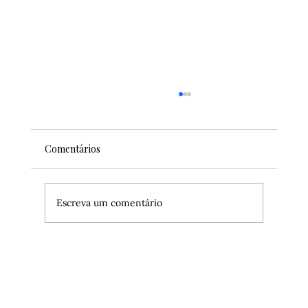
Comentários
Escreva um comentário
Conheça a PopUp Grocer, o
supermercado mais alternativo de Nova
York