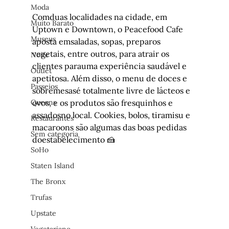
Moda
Comduas localidades na cidade, em 
Muito Barato
Uptown e Downtown, o Peacefood Cafe 
Museus
aposta emsaladas, sopas, preparos 
vegetais, entre outros, para atrair os 
Noite
clientes parauma experiência saudável e 
Outlet
apetitosa. Além disso, o menu de doces e 
Passeios
sobremesasé totalmente livre de lácteos e 
ovos, e os produtos são fresquinhos e 
Queens
assadosno local. Cookies, bolos, tiramisu e 
Restaurantes
macaroons são algumas das boas pedidas 
Sem categoria
doestabelecimento 🍰
SoHo
Staten Island
The Bronx
Trufas
Upstate