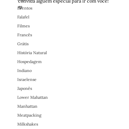
convida alguém especial para ir com você! 
💚
Eventos
Falafel
Filmes
Francês
Grátis
História Natural
Hospedagem
Indiano
Israelense
Japonês
Lower Mahattan
Manhattan
Meatpacking
Milkshakes