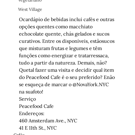
Vegetariano
West Village
Ocardápio de bebidas inclui cafés e outras 
opções quentes como macchiato 
echocolate quente, chás gelados e sucos 
curativos. Entre os disponíveis, estãosucos 
que misturam frutas e legumes e têm 
funções como energizar e tratarressaca, 
tudo a partir da natureza. Demais, não?
Quetal fazer uma visita e decidir qual item 
do Peacefood Cafe é o seu preferido? Enão 
se esqueça de marcar o @NovaYork.NYC 
na suafoto!
Serviço
Peacefood Cafe

Endereços:

460 Amsterdam Ave., NYC

41 E 11th St., NYC
Cafés