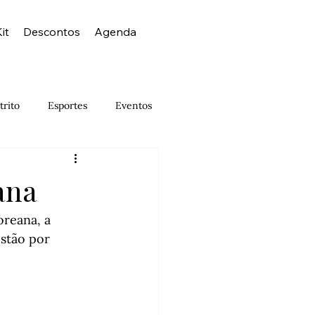
it
Descontos
Agenda
trito
Esportes
Eventos
Israelense
Japonês
ana
Museus
Noite
Outlet
reana, a 
stão por 