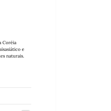
a Coréia 
ísasiático e 
s naturais.