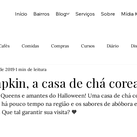
Início
Bairros
Blog
Serviços
Sobre
Mídia K
Cafés
Comidas
Compras
Cursos
Diário
Dis
 de 2019
1 min de leitura
Grátis
História Natural
Hospedagem
Indiano
pkin, a casa de chá core
Meatpacking
Milkshakes
Moda
Muito Barato
 Queens e amantes do Halloween! Uma casa de chá co
 há pouco tempo na região e os sabores de abóbora e
ue tal garantir sua visita? 🧡 