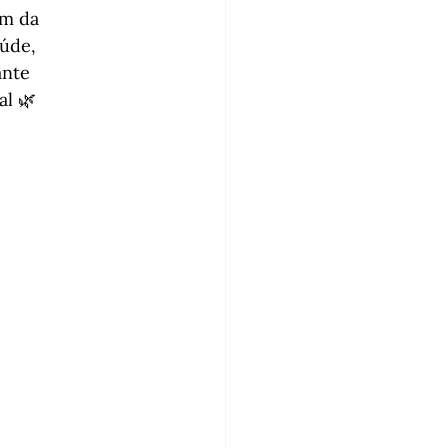
m da 
úde, 
nte 
al 🌿