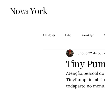
Nova York
All Posts
Arte
Brooklyn
Juno Jo
22 de out.
Falafel
Filmes
Francês
Tiny Pum
Lower Mahattan
Manhattan
Atenção,pessoal do
TinyPumpkin, abriu
todaparte no menu. Q
Passeios
Queens