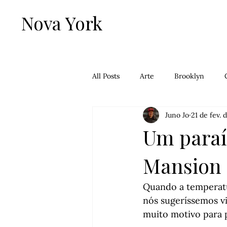
Nova York
All Posts
Arte
Brooklyn
Juno Jo
21 de fev.
Falafel
Filmes
Francês
Um paraí
Mansion
Lower Mahattan
Manhattan
Quando a temperatu
Passeios
Queens
nós sugeríssemos v
muito motivo para 