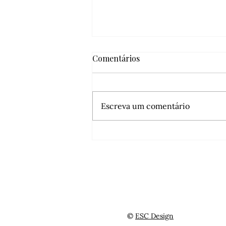
Comentários
Escreva um comentário
10 Melhores Academias de
Jiu-Jitsu em Nova York para
Treinar em 2025
©
ESC Design