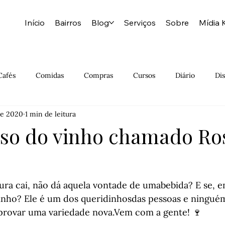
Início
Bairros
Blog
Serviços
Sobre
Mídia K
Cafés
Comidas
Compras
Cursos
Diário
Dis
 de 2020
1 min de leitura
Grátis
História Natural
Hospedagem
Indiano
so do vinho chamado Ro
Meatpacking
Milkshakes
Moda
Muito Barato
ra cai, não dá aquela vontade de umabebida? E se, em
inho? Ele é um dos queridinhosdas pessoas e ninguém
provar uma variedade nova.Vem com a gente! 🍷