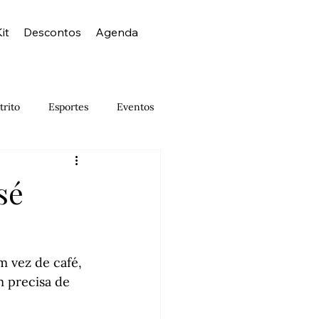
it
Descontos
Agenda
trito
Esportes
Eventos
Israelense
Japonês
sé
Museus
Noite
Outlet
 vez de café, 
 precisa de 