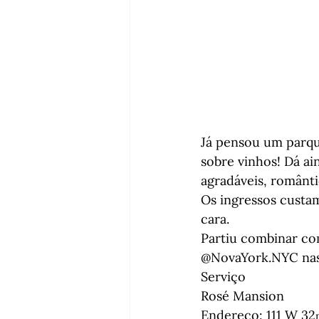
Já pensou um parqu
sobre vinhos! Dá ai
agradáveis, românt
Os ingressos custa
cara.
Partiu combinar com
@NovaYork.NYC nas 
Serviço
Rosé Mansion

Endereço: 111 W 32