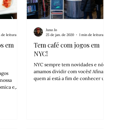
Juno Jo
 de leitura
25 de jan. de 2020
1 min de leitura
os em
Tem café com jogos em
NYC!
NYC sempre tem novidades e nós
amamos dividir com vocês! Afinal,
agos
quem aí está a fim de conhecer um
café no Brooklyn que oferece, além
ômica e,
do cardápio, jogos de tabuleiro? A
ão,
ideia é incrível e o espaço é único,
ers, no
super vale a pena conferir e passar
 ainda não
um tempo relaxando por lá. Topam?
conhece, chegou a hora! 🍴
♟