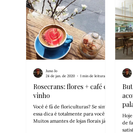
Juno Jo
24 de jan. de 2020
1 min de leitura
Rosecrans: flores + café e
But
vinho
aco
pal
Você é fã de floriculturas? Se sim,
essa dica é totalmente para você.
Hoje
Muitos amantes de lojas florais já
de f
sentiram falta de um algo a mais
sati