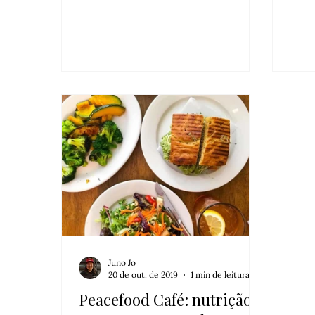
nelas, e não que […]
um! 
com 
Manh
capr
mais
Juno Jo
20 de out. de 2019
1 min de leitura
Peacefood Café: nutrição