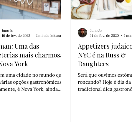
Juno Jo
Juno Jo
16 de fev. de 2023
2 min de leitura
14 de fev. de 2020
1 min
man: Uma das
Appetizers judaic
eterias mais charmosas
NYC é na Russ &
Nova York
Daughters
em uma cidade no mundo que
Será que ouvimos estôm
várias opções gastronômicas,
roncando? Hoje é dia da nossa
amente, é Nova York, ainda
tradicional dica gastron
 quando o assunto é cafeteria.
como gostamos de tradiç
al, para a cidade que nunca
conheça a Russ & Daught
e, é […]
Lower East Side. Se você