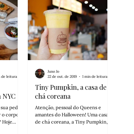
Juno Jo
 de leitura
22 de out. de 2019
1 min de leitura
Tiny Pumpkin, a casa de
m NYC
chá coreana
a sua pedida
Atenção, pessoal do Queens e
r o corpo
amantes do Halloween! Uma casa
? Hoje
de chá coreana, a Tiny Pumpkin,
ar água na
abriu há pouco tempo na região e