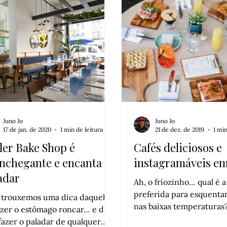
Juno Jo
Juno Jo
17 de jan. de 2020
1 min de leitura
21 de dez. de 2019
1 min
ler Bake Shop é
Cafés deliciosos e
nchegante e encanta o
instagramáveis e
adar
Ah, o friozinho… qual é 
preferida para esquenta
 trouxemos uma dica daquela
nas baixas temperaturas
azer o estômago roncar… e de
temos uma sugestão de d
sfazer o paladar de qualquer