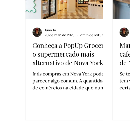
Juno Jo
20 de mar. de 2023
2 min de leitura
Conheça a PopUp Grocer,
Ma
o supermercado mais
caf
alternativo de Nova York
de 
Ir às compras em Nova York pode
Se t
parecer algo comum. A quantidade
tem 
de comércios na cidade que nunca
cert
dorme é extensa e com certeza já
mais
imaginou comprar algum item por
Afin
[…]
dorm