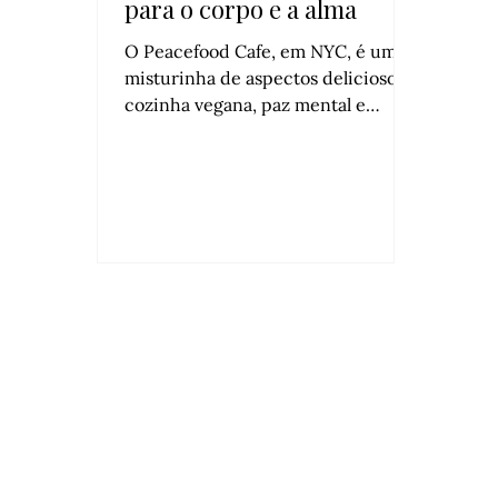
para o corpo e a alma
O Peacefood Cafe, em NYC, é uma
misturinha de aspectos deliciosos:
cozinha vegana, paz mental e
nutrição. Isso porque os pratos são
100% naturais e têm por meta
nutrir corpos e espíritos, já que são
preparados com base em conceitos
como mindfulness e gratidão. Não
conhece? Segue a nossa dica e já
convida alguém especial para ir
com você! 💚