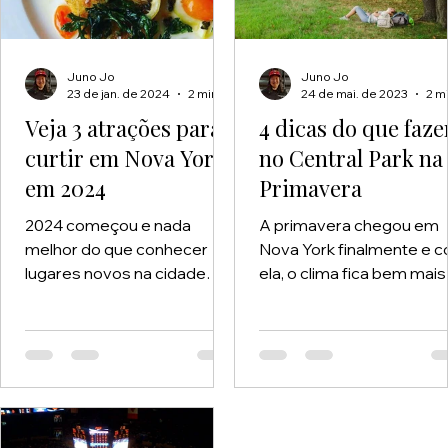
você um turista que não
quer deixar de treinar, um
iniciante curioso ou um
competidor em busca de
Juno Jo
Juno Jo
23 de jan. de 2024
2 min de leitura
24 de mai. de 2023
evolução técnica, Nova York
Veja 3 atrações para
4 dicas do que faze
tem o lugar certo
curtir em Nova York
no Central Park na
em 2024
Primavera
2024 começou e nada
A primavera chegou em
melhor do que conhecer
Nova York finalmente e 
lugares novos na cidade
ela, o clima fica bem mais
que nunca dorme. Veja três
convidativo para sair de
novas atrações em Nova
casa e se livrar dos
York para iniciar o ano com
cachecóis pesados e da
tudo.
botas grandes. Agora, c
a leveza do clima e com o
nascer das rosas, você
poderá aproveitar cada 