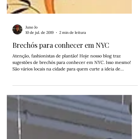
Juno Jo
10 de jul. de 2019
2 min de leitura
Brechós para conhecer em NYC
Atenção, fashionistas de plantão! Hoje nosso blog traz
sugestões de brechós para conhecer em NYC. Isso mesmo!
São vários locais na cidade para quem curte a ideia de
comprar, vender ou mesmo roupas e acessórios usados. Vale
lembrar que os brechós são uma forma econômica e
ecológica de renovar o guarda-roupa e as estantes, e é
possível encontrar peças de estilistas famosos por precinhos
camaradas 😍