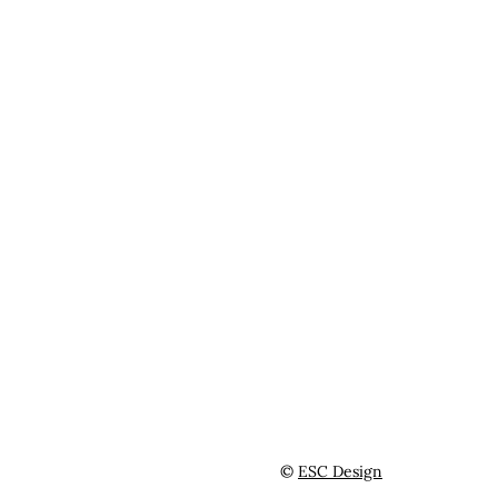
©
ESC Design