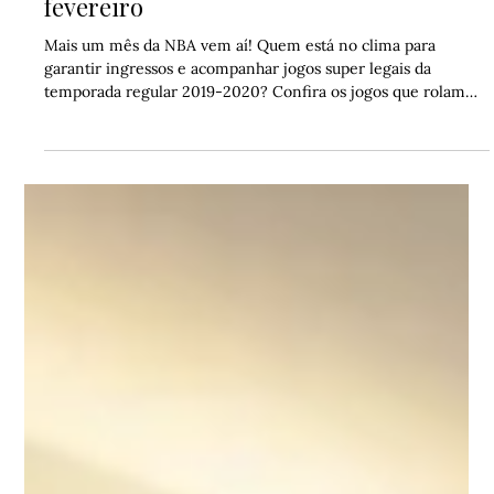
Juno Jo
30 de jan. de 2020
1 min de leitura
Confira os jogos da NBA em NYC –
fevereiro
Mais um mês da NBA vem aí! Quem está no clima para
garantir ingressos e acompanhar jogos super legais da
temporada regular 2019-2020? Confira os jogos que rolam
em NYC em fevereiro na nossa postagem de hoje!