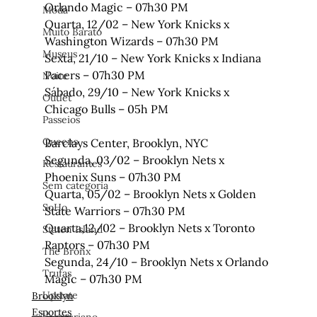
Orlando Magic – 07h30 PM

Moda
Quarta, 12/02 – New York Knicks x 
Muito Barato
Washington Wizards – 07h30 PM

Museus
Sexta, 21/10 – New York Knicks x Indiana 
Pacers – 07h30 PM 

Noite
Sábado, 29/10 – New York Knicks x 
Outlet
Chicago Bulls – 05h PM

Passeios
Queens
Barclays Center, Brooklyn, NYC
Segunda, 03/02 – Brooklyn Nets x 
Restaurantes
Phoenix Suns – 07h30 PM

Sem categoria
Quarta, 05/02 – Brooklyn Nets x Golden 
SoHo
State Warriors – 07h30 PM 

Quarta,12/02 – Brooklyn Nets x Toronto 
Staten Island
Raptors – 07h30 PM

The Bronx
Segunda, 24/10 – Brooklyn Nets x Orlando 
Trufas
Magic – 07h30 PM
Upstate
Brooklyn
Esportes