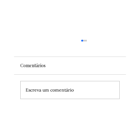
Comentários
Escreva um comentário
Como assistir aos jogos do New York
Knicks nas semifinais do Playoffs da NBA?