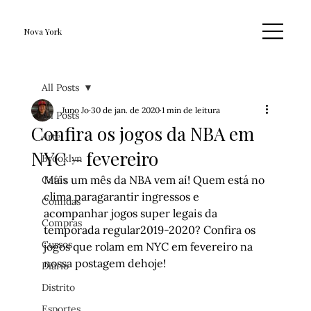
Nova York
All Posts
Juno Jo
30 de jan. de 2020
1 min de leitura
All Posts
Confira os jogos da NBA em
Arte
NYC – fevereiro
Brooklyn
Mais um mês da NBA vem aí! Quem está no 
Cafés
clima paragarantir ingressos e 
Comidas
acompanhar jogos super legais da 
Compras
temporada regular2019-2020? Confira os 
Cursos
jogos que rolam em NYC em fevereiro na 
nossa postagem dehoje!
Diário
Distrito
Esportes