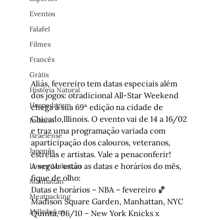
Eventos
Falafel
Filmes
Francês
Grátis
Aliás, fevereiro tem datas especiais além 
História Natural
dos jogos: otradicional All-Star Weekend 
Hospedagem
chega à sua 69ª edição na cidade de 
Chicado,Illinois. O evento vai de 14 a 16/02 
Indiano
e traz uma programação variada com 
Israelense
aparticipação dos calouros, veteranos, 
Japonês
estrelas e artistas. Vale a penaconferir!
A seguir estão as datas e horários do mês, 
Lower Mahattan
fique de olho:
Manhattan
Datas e horários – NBA – fevereiro 
Meatpacking
Madison Square Garden, Manhattan, NYC
Milkshakes
Quinta, 06/10 – New York Knicks x 