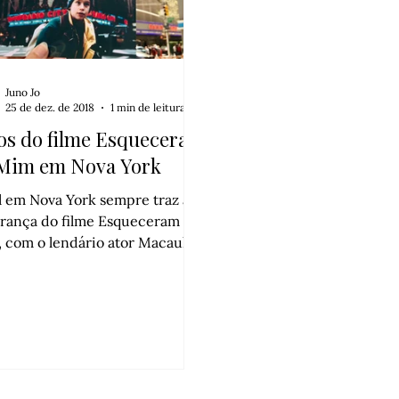
Juno Jo
25 de dez. de 2018
1 min de leitura
os do filme Esqueceram
Mim em Nova York
l em Nova York sempre traz a
rança do filme Esqueceram de
 com o lendário ator Macaulay
in. A fotógrafa Andrea David
este projeto onde fotógrafa os
rios […]