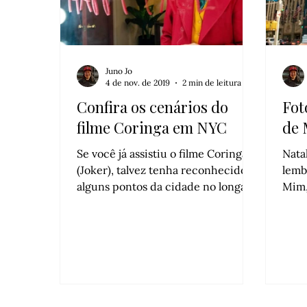
Juno Jo
4 de nov. de 2019
2 min de leitura
Confira os cenários do
Fot
filme Coringa em NYC
de 
Se você já assistiu o filme Coringa
Nata
(Joker), talvez tenha reconhecido
lemb
alguns pontos da cidade no longa,
Mim,
compondo a famosa Gotham City da
Culk
DC Comics junto com locais em
tem 
New Jersey. Se ainda não viu, nossa
cená
primeira dica é: corra para o
cinema mais próximo! 🤡