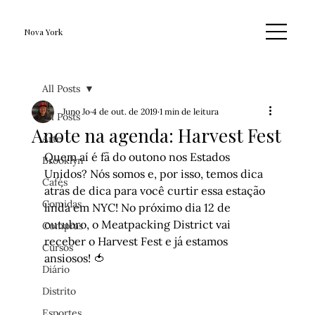
Nova York
All Posts
Juno Jo
4 de out. de 2019
1 min de leitura
All Posts
Anote na agenda: Harvest Fest
Arte
Quem aí é fã do outono nos Estados 
Brooklyn
Unidos? Nós somos e, por isso, temos dica 
Cafés
atrás de dica para você curtir essa estação 
Comidas
linda em NYC! No próximo dia 12 de 
outubro, o Meatpacking District vai 
Compras
receber o 
Harvest Fest
 e já estamos 
Cursos
ansiosos! 🍅 
Diário
Distrito
Esportes