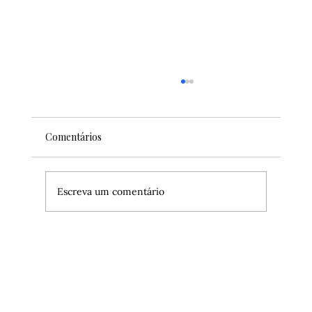
Comentários
Escreva um comentário
Como assistir aos jogos do New York
Knicks nas semifinais do Playoffs da NBA?