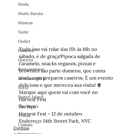
Moda
Muito Barato
Museus
Noite
Outlet
Tudo isso vai rolar das 11h às 16h no 
Passeios
sábado, e de graça!Pipoca salgada de 
Queens
caramelo, snacks veganos, pizzas e 
Restaurantes
brownies são parte domenu, que conta 
ainda com preparos caseiros. É um evento 
Sem categoria
delicioso e que merecea sua visita! 🍿
SoHo
Marque aqui quem vai com você no 
Staten Island
Harvest Fest
Serviço
The Bronx
Harvest Fest – 12 de outubro

Trufas
Endereço: 14th Street Park, NYC
Upstate
Eventos