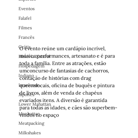
Eventos
Falafel
Filmes
Francês
Grátis
O evento reúne um cardápio incrível, 
música,performances, artesanato e é para 
História Natural
toda a família. Entre as atrações, estão 
Hospedagem
umconcurso de fantasias de cachorros, 
Indiano
contação de histórias com drag 
Israelense
queenslocais, oficina de buquês e pintura 
de livros, além de venda de chapéus 
Japonês
evariados itens. A diversão é garantida 
Lower Mahattan
para todas as idades, e cães são superbem-
Manhattan
vindos no espaço
Meatpacking
Milkshakes