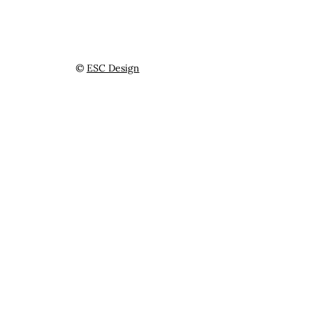
em 2024
©
ESC Design