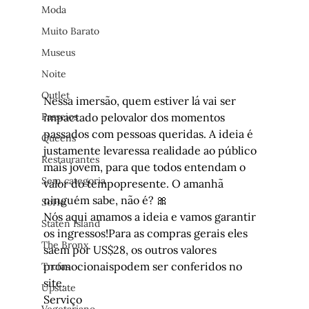
Moda
Muito Barato
Museus
Noite
Outlet
Nessa imersão, quem estiver lá vai ser 
impactado pelovalor dos momentos 
Passeios
passados com pessoas queridas. A ideia é 
Queens
justamente levaressa realidade ao público 
Restaurantes
mais jovem, para que todos entendam o 
Sem categoria
valor do tempopresente. O amanhã 
ninguém sabe, não é? 🎀
SoHo
Nós aqui amamos a ideia e vamos garantir 
Staten Island
os ingressos!Para as compras gerais eles 
The Bronx
saem por US$28, os outros valores 
promocionaispodem ser conferidos no 
Trufas
site.
Upstate
Serviço