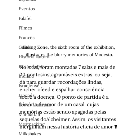
Eventos
Falafel
Filmes
Francês
Grátis
Fading Zone, the sixth room of the exhibition, 
illustrates the blurry memories of Modesto.
História Natural
Hospedagem
No local, foram montadas 7 salas e mais de 
20 pontosinstagramáveis extras, ou seja, 
Indiano
dá para guardar recordações lindas, 
Israelense
encher ofeed e espalhar consciência 
Japonês
sobre a doença. O ponto de partida é a 
história deamor de um casal, cujas 
Lower Mahattan
memórias estão sendo apagadas pelas 
Manhattan
sequelas doAlzheimer. Assim, os visitantes 
Meatpacking
mergulham nessa história cheia de amor ❣️
Milkshakes