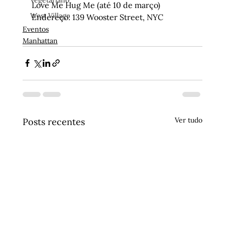
Vegetariano
Love Me Hug Me (até 10 de março)

West Village
Endereço: 139 Wooster Street, NYC
Eventos
Manhattan
Ver tudo
Posts recentes