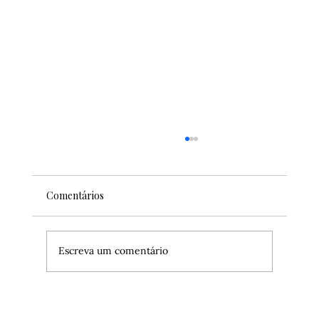
Comentários
Escreva um comentário
Veja 3 atrações para curtir em Nova York