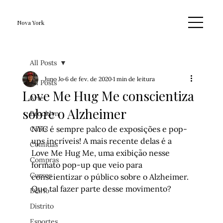
Nova York
All Posts
Juno Jo
6 de fev. de 2020
1 min de leitura
All Posts
Love Me Hug Me conscientiza
Arte
sobre o Alzheimer
Brooklyn
NYC é sempre palco de exposições e pop-
Cafés
ups incríveis! A mais recente delas é a 
Comidas
Love Me Hug Me
, uma exibição nesse 
Compras
formato pop-up que veio para 
Cursos
conscientizar o público sobre o Alzheimer. 
Que tal fazer parte desse movimento?
Diário
Distrito
Esportes