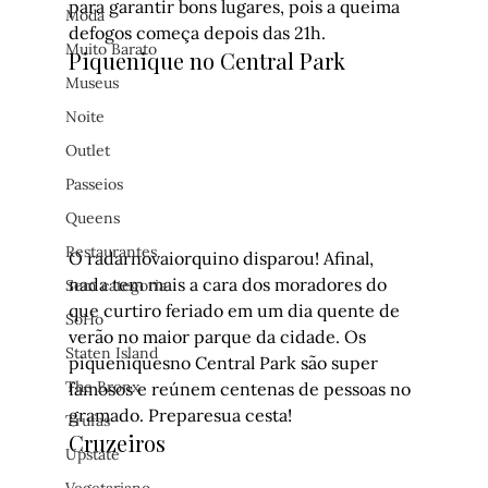
para garantir bons lugares, pois a queima 
Moda
defogos começa depois das 21h.
Muito Barato
Piquenique no Central Park
Museus
Noite
Outlet
Passeios
Queens
Restaurantes
O radarnovaiorquino disparou! Afinal, 
nada tem mais a cara dos moradores do 
Sem categoria
que curtiro feriado em um dia quente de 
SoHo
verão no maior parque da cidade. Os 
Staten Island
piqueniquesno Central Park são super 
The Bronx
famosos e reúnem centenas de pessoas no 
gramado. Preparesua cesta!
Trufas
Cruzeiros
Upstate