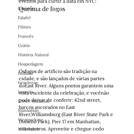
eventos para curtir a data em NYC:
Queima de fogos
Eventos
Falafel
Filmes
Francês
Grátis
História Natural
Hospedagem
Osfogos de artifício são tradição na 
Indiano
cidade, e são lançados de várias partes 
Israelense
doEast River. Alguns pontos garantem uma 
Japonês
vista excelente da celebração, e vocênão 
pode deixar de conferir: 42nd street, 
Lower Mahattan
barcos ancorados no East 
Manhattan
River,Williamsburg (East River State Park e 
Meatpacking
Domino Park), Pier 17 em Manhattan, 
entreoutros. Aproveite e chegue cedo 
Milkshakes