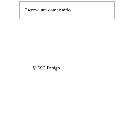
Escreva um comentário
4 dicas do que fazer no Central Park na
Primavera
©
ESC Design