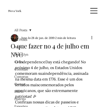
Nova York
All Posts
Juno Jo
28 de jun. de 2019
2 min de leitura
All Posts
O que fazer no 4 de julho em
Arte
NYC
Brooklyn
O IndependenceDay está chegando! No 
Cafés
próximo 4 de julho, os Estados Unidos 
Comidas
comemoram suaindependência, assinada 
Compras
na mesma data em 1776. Esse é um dos 
Cursos
feriados maiscomemorados pelos 
americanos, que são extremamente 
Diário
patriotas! 🎉
Distrito
Confiraas nossas dicas de passeios e 
Esportes