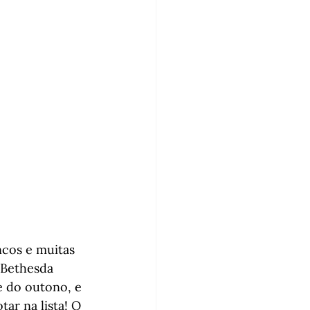
cos e muitas 
 Bethesda 
e do outono, e 
ar na lista! O 