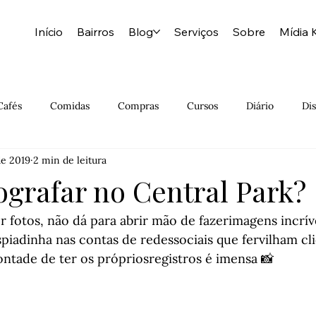
Início
Bairros
Blog
Serviços
Sobre
Mídia K
Cafés
Comidas
Compras
Cursos
Diário
Dis
de 2019
2 min de leitura
Grátis
História Natural
Hospedagem
Indiano
ografar no Central Park?
Meatpacking
Milkshakes
Moda
Muito Barato
 fotos, não dá para abrir mão de fazerimagens incrí
piadinha nas contas de redessociais que fervilham cl
vontade de ter os própriosregistros é imensa 📸