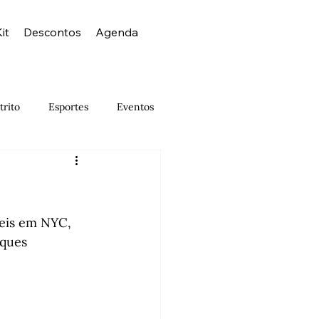
it
Descontos
Agenda
trito
Esportes
Eventos
Israelense
Japonês
Museus
Noite
Outlet
veis em NYC, 
iques 