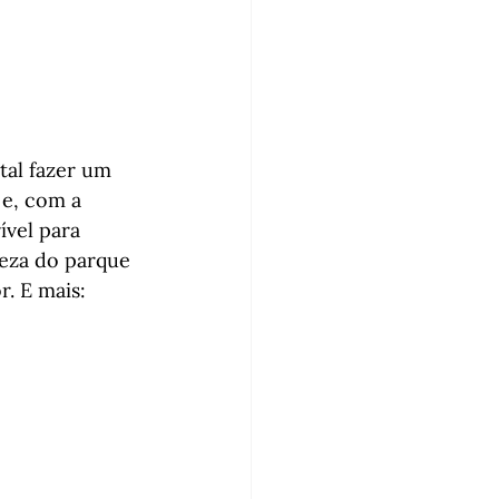
tal fazer um 
 e, com a 
ível para 
reza do parque 
. E mais: 