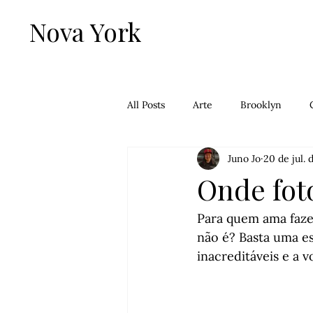
Nova York
All Posts
Arte
Brooklyn
Juno Jo
20 de jul. 
Falafel
Filmes
Francês
Onde fot
Lower Mahattan
Manhattan
Para quem ama fazer
não é? Basta uma es
inacreditáveis e a 
Passeios
Queens