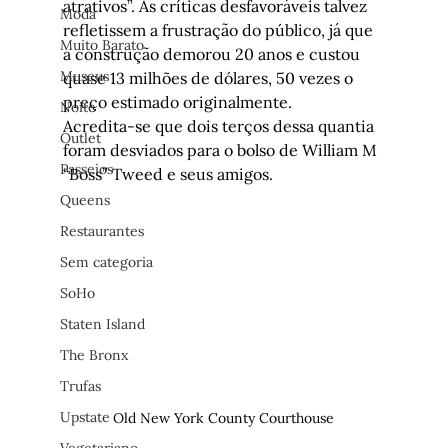
atrativos”. As críticas desfavoráveis talvez 
Moda
refletissem a frustração do público, já que 
Muito Barato
a construção demorou 20 anos e custou 
Museus
quase 13 milhões de dólares, 50 vezes o 
preço estimado originalmente.
Noite
Acredita-se que dois terços dessa quantia 
Outlet
foram desviados para o bolso de William M 
Passeios
“Boss” Tweed e seus amigos.
Queens
Restaurantes
Sem categoria
SoHo
Staten Island
The Bronx
Trufas
Upstate
Old New York County Courthouse