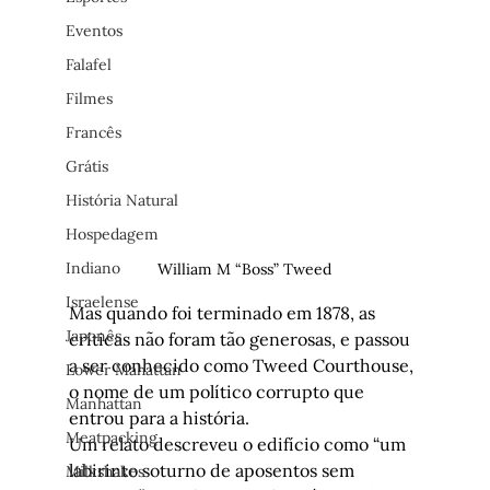
Eventos
Falafel
Filmes
Francês
Grátis
História Natural
Hospedagem
Indiano
William M “Boss” Tweed
Israelense
Mas quando foi terminado em 1878, as 
Japonês
críticas não foram tão generosas, e passou 
a ser conhecido como Tweed Courthouse, 
Lower Mahattan
o nome de um político corrupto que 
Manhattan
entrou para a história.
Meatpacking
Um relato descreveu o edifício como “um 
labirinto soturno de aposentos sem 
Milkshakes