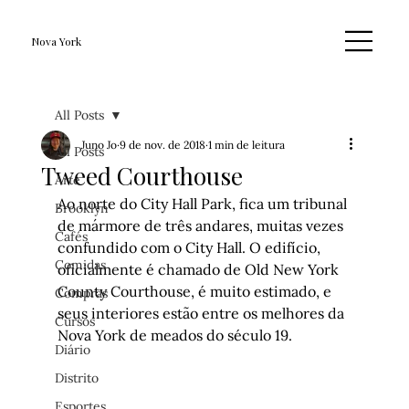
Nova York
All Posts
Juno Jo
9 de nov. de 2018
1 min de leitura
All Posts
Tweed Courthouse
Arte
Ao norte do City Hall Park, fica um tribunal 
Brooklyn
de mármore de três andares, muitas vezes 
Cafés
confundido com o City Hall. O edifício, 
Comidas
oficialmente é chamado de Old New York 
County Courthouse, é muito estimado, e 
Compras
seus interiores estão entre os melhores da 
Cursos
Nova York de meados do século 19. 
Diário
Distrito
Esportes