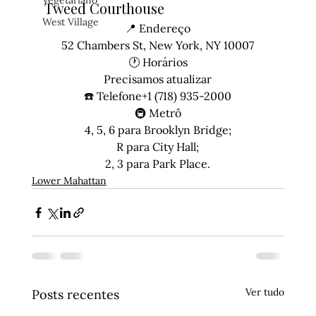
Vegetariano
Tweed Courthouse
West Village
📍 
Endereço
52 Chambers St, New York, NY 10007
🕐 
Horários
Precisamos atualizar
☎️ 
Telefone
+1 (718) 935-2000
🚇 
Metrô
4, 5, 6 para Brooklyn Bridge;

R para City Hall;

2, 3 para Park Place.
Lower Mahattan
Ver tudo
Posts recentes