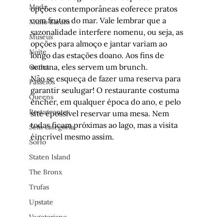
Moda
opções contemporâneas eoferece pratos 
com frutos do mar. Vale lembrar que a 
Muito Barato
sazonalidade interfere nomenu, ou seja, as 
Museus
opções para almoço e jantar variam ao 
Noite
longo das estações doano. Aos fins de 
semana, eles servem um brunch.
Outlet
Não se esqueça de fazer uma reserva para 
Passeios
garantir seulugar! O restaurante costuma 
Queens
encher, em qualquer época do ano, e pelo 
Restaurantes
site épossível reservar uma mesa. Nem 
todas ficam próximas ao lago, mas a visita 
Sem categoria
éincrível mesmo assim.
SoHo
Staten Island
The Bronx
Trufas
Upstate