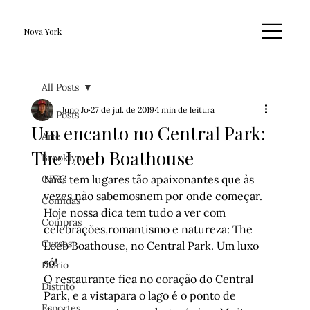
Nova York
All Posts
Juno Jo
27 de jul. de 2019
1 min de leitura
All Posts
Um encanto no Central Park:
Arte
The Loeb Boathouse
Brooklyn
NYC tem lugares tão apaixonantes que às 
Cafés
vezes não sabemosnem por onde começar. 
Comidas
Hoje nossa dica tem tudo a ver com 
Compras
celebrações,romantismo e natureza: The 
Cursos
Loeb Boathouse, no Central Park. Um luxo 
só!
Diário
O restaurante fica no coração do Central 
Distrito
Park, e a vistapara o lago é o ponto de 
Esportes