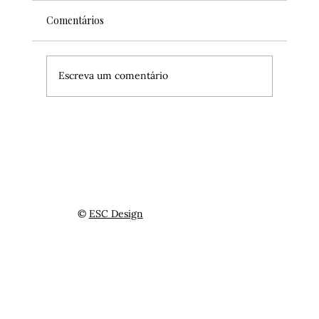
Comentários
Escreva um comentário
4 dicas do que fazer no Central Park na
Primavera
©
ESC Design