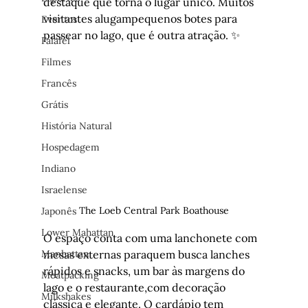
destaque que torna o lugar único. Muitos 
visitantes alugampequenos botes para 
Eventos
passear no lago, que é outra atração. ✨
Falafel
Filmes
Francês
Grátis
História Natural
Hospedagem
Indiano
Israelense
The Loeb Central Park Boathouse
Japonês
Lower Mahattan
O espaço conta com uma lanchonete com 
Manhattan
mesas externas paraquem busca lanches 
rápidos e snacks, um bar às margens do 
Meatpacking
lago e o restaurante,com decoração 
Milkshakes
clássica e elegante. O cardápio tem 